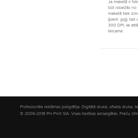
Ja maketā ir foto
būt robežās no 
maketā tiek izma
(piem. jpg), tad 
300 DPI, lai att
teicama.
Profesionāla reklāmas poligrāfija. Digitālā druka, ofseta druka, 
© 2006-2018 PH Print SIA. Visas tiesības aizsargātas. Preču zī