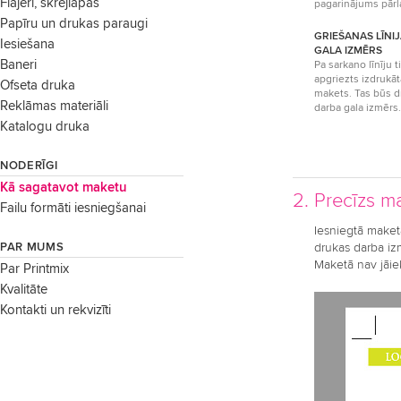
Flajeri, skrejlapas
pagarinājums pārl
Papīru un drukas paraugi
GRIEŠANAS LĪNI
Iesiešana
GALA IZMĒRS
Baneri
Pa sarkano līnīju t
apgriezts izdrukāt
Ofseta druka
makets. Tas būs d
Reklāmas materiāli
darba gala izmērs.
Katalogu druka
NODERĪGI
Kā sagatavot maketu
2. Precīzs m
Failu formāti iesniegšanai
Iesniegtā maketa 
PAR MUMS
drukas darba izm
Maketā nav jāiek
Par Printmix
Kvalitāte
Kontakti un rekvizīti