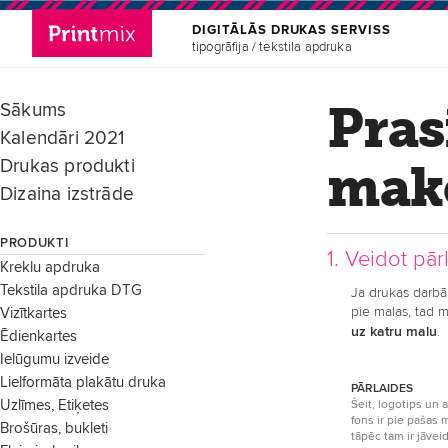
DIGITĀLĀS DRUKAS SERVISS
tipogrāfija / tekstila apdruka
Pras
Sākums
Kalendāri 2021
Drukas produkti
make
Dizaina izstrāde
PRODUKTI
1. Veidot pār
Kreklu apdruka
Tekstila apdruka DTG
Ja drukas darbā 
pie malas, tad m
Vizītkartes
uz katru malu
.
Ēdienkartes
Ielūgumu izveide
Lielformāta plakātu druka
PĀRLAIDES
Uzlīmes, Etiķetes
Šeit, logotips un 
fons ir pie pašas 
Brošūras, bukleti
tāpēc tam ir jāve