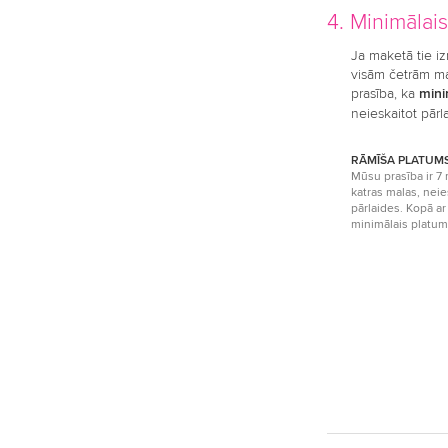
4. Minimālai
Ja maketā tie iz
visām četrām ma
prasība, ka
mini
neieskaitot pārl
RĀMĪŠA PLATUM
Mūsu prasība ir 7
katras malas, neie
pārlaides. Kopā a
minimālais platum