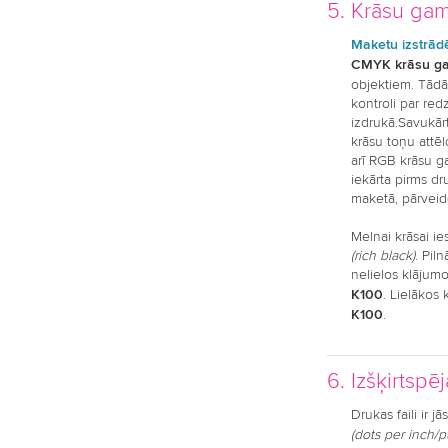
5. Krāsu gam
Maketu izstrād
CMYK krāsu 
objektiem. Tādā
kontroli par re
izdrukā.Savukārt,
krāsu toņu attēl
arī RGB krāsu 
iekārta pirms dr
maketā, pārvei
Melnai krāsai i
(rich black)
. Pil
nelielos klājum
K100
. Lielākos 
K100
.
6. Izšķirtspēj
Drukas faili ir j
(dots per inch/pu