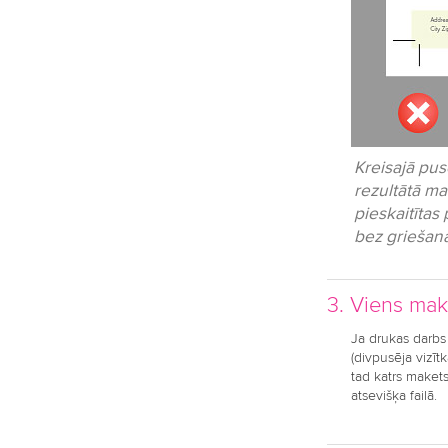
Kreisajā pus
rezultātā ma
pieskaitītas
bez griešana
3. Viens make
Ja drukas darbs
(divpusēja vizītk
tad katrs makets
atsevišķa failā.